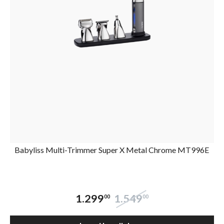
Babyliss Multi-Trimmer Super X Metal Chrome MT996E
1.299
1.549
00
00