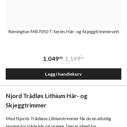
Remington MB7050 T-Series Hår- og Skjeggtrimmersett
1.049
1.199
00
00
Legg i handlekurv
Njord Trådløs Lithium Hår- og
Skjeggtrimmer
Med Njords Trådløse Lithiumtrimmer får du en allsidig
løsning for både hår og skjegg. Den er ideell for