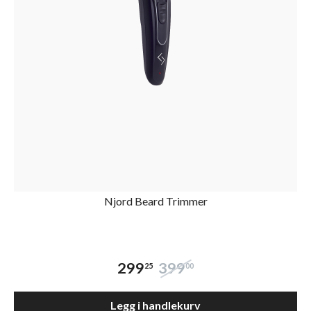
Njord Beard Trimmer
299
399
25
00
Legg i handlekurv