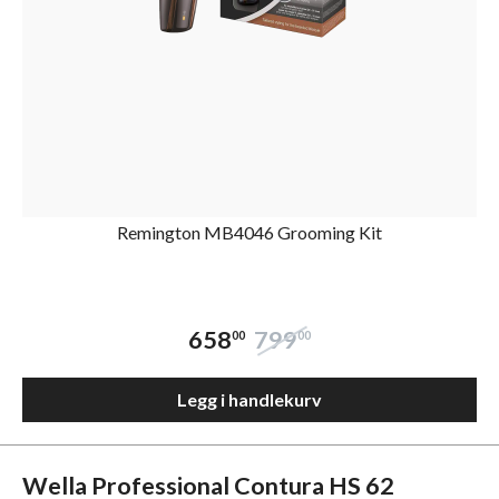
Remington MB4046 Grooming Kit
658
799
00
00
Legg i handlekurv
Wella Professional Contura HS 62