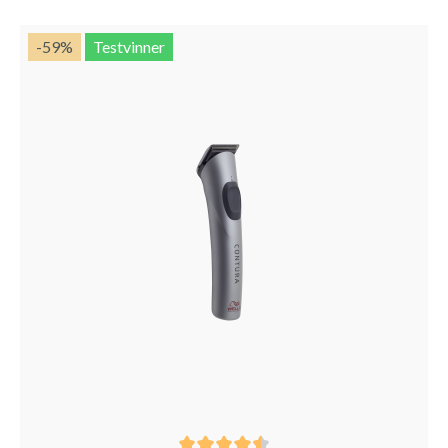
-59
%
Testvinner