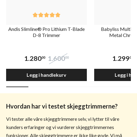
Andis Slimline® Pro Lithium T-Blade
Babyliss Multi-T
D-8 Trimmer
Metal Chro
1.280
1.600
1.299
00
00
00
Legg i handlekurv
Legg i ha
Hvordan har vi testet skjeggtrimmerne?
Vi tester alle våre skjeggtrimmere selv, vi lytter til våre
kunders erfaringer og vi vurderer skjeggtrimmernes
funksjoner. Alle skjeggtrimmere er ikke like gode. Vi må