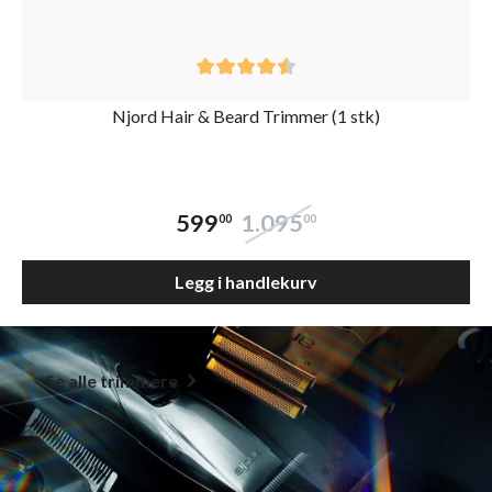
Njord Hair & Beard Trimmer (1 stk)
599
1.095
00
00
Legg i handlekurv
Se alle trimmere