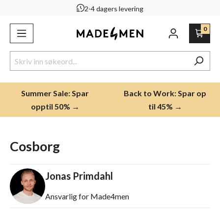
2-4 dagers levering
ovedinnhold
0
Summer Sale: Spar
Back to Work: Spar op
opptil 50% →
til 45% →
Cosborg
Jonas Primdahl
Ansvarlig for Made4men