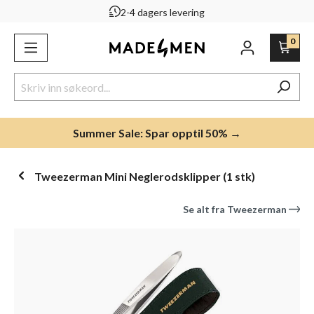
2-4 dagers levering
ovedinnhold
0
Summer Sale: Spar opptil 50% →
Tweezerman Mini Neglerodsklipper (1 stk)
Se alt fra
Tweezerman
Hopp over bildegalleri