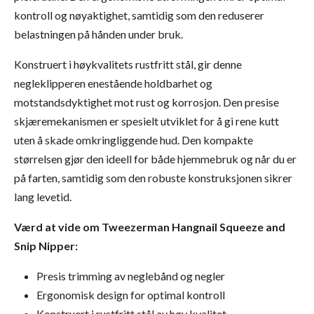
kontroll og nøyaktighet, samtidig som den reduserer
belastningen på hånden under bruk.
Konstruert i høykvalitets rustfritt stål, gir denne
negleklipperen enestående holdbarhet og
motstandsdyktighet mot rust og korrosjon. Den presise
skjæremekanismen er spesielt utviklet for å gi rene kutt
uten å skade omkringliggende hud. Den kompakte
størrelsen gjør den ideell for både hjemmebruk og når du er
på farten, samtidig som den robuste konstruksjonen sikrer
lang levetid.
Værd at vide om Tweezerman Hangnail Squeeze and
Snip Nipper:
Presis trimming av neglebånd og negler
Ergonomisk design for optimal kontroll
Konstruert i rustfritt stål av høy kvalitet