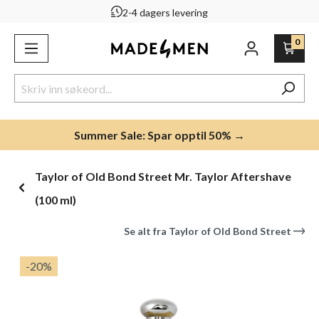
2-4 dagers levering
ovedinnhold
0
Summer Sale: Spar opptil 50% →
Taylor of Old Bond Street Mr. Taylor Aftershave
(100 ml)
Se alt fra
Taylor of Old Bond Street
Hopp over bildegalleri
-20
%