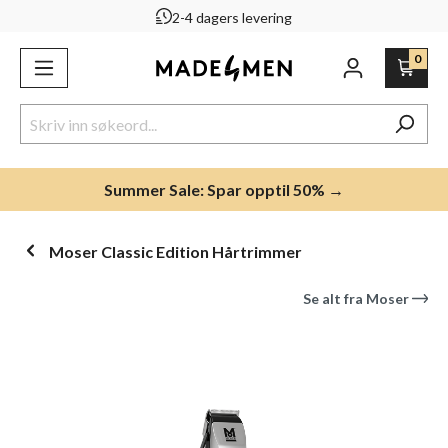
2-4 dagers levering
ovedinnhold
0
Summer Sale: Spar opptil 50% →
Moser Classic Edition Hårtrimmer
Se alt fra
Moser
Hopp over bildegalleri