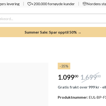
ers levering
+200.000 fornøyde kunder
Nordens stø
Summer Sale: Spar opptil 50% →
-35
%
1.099
1.699
00
00
Gratis frakt over 999 kr - ell
Produktnummer:
EUL-BP-F