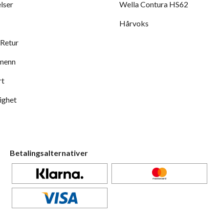
lser
Wella Contura HS62
Hårvoks
 Retur
 menn
rt
ighet
Betalingsalternativer