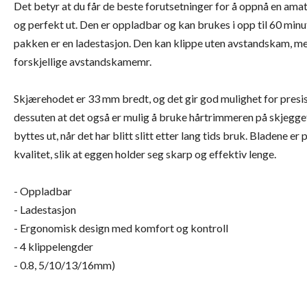
Det betyr at du får de beste forutsetninger for å oppnå en ama
og perfekt ut. Den er oppladbar og kan brukes i opp til 60 minu
pakken er en ladestasjon. Den kan klippe uten avstandskam, m
forskjellige avstandskamemr.
Skjærehodet er 33 mm bredt, og det gir god mulighet for presi
dessuten at det også er mulig å bruke hårtrimmeren på skjegg
byttes ut, når det har blitt slitt etter lang tids bruk. Bladene er 
kvalitet, slik at eggen holder seg skarp og effektiv lenge.
- Oppladbar
- Ladestasjon
- Ergonomisk design med komfort og kontroll
- 4 klippelengder
- 0.8, 5/10/13/16mm)