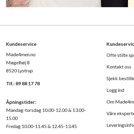
Kundeservice
Kundeservi
Made4men.no
Ofte stilte s
Møgelhøj 8
Kontakt oss
8520 Lystrup
Sjekk bestill
Tlf.: 89 88 17 78
Logg ind
Om Made4me
Åpningstider:
Mandag-torsdag 10.00-12.00 & 13.00-
Våre ekspert
15.00
Leveringsinf
Fredag 10.00-11.45 & 12.45-13.45