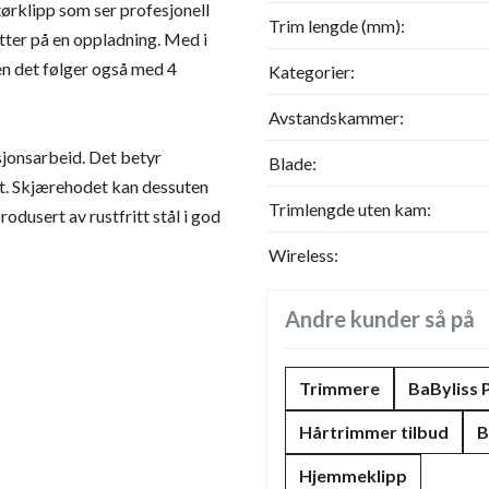
tørklipp som ser profesjonell
Trim lengde (mm):
tter på en oppladning. Med i
en det følger også med 4
Kategorier:
Avstandskammer:
sjonsarbeid. Det betyr
Blade:
et. Skjærehodet kan dessuten
Trimlengde uten kam:
produsert av rustfritt stål i god
Wireless:
Andre kunder så på
Trimmere
BaByliss
Hårtrimmer tilbud
B
Hjemmeklipp