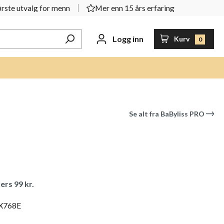
rste utvalg for menn
Mer enn 15 års erfaring
Logg inn
Kurv
0
Se alt fra
BaByliss PRO
ers 99 kr.
X768E