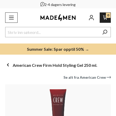
2-4 dagers levering
ovedinnhold
0
Summer Sale: Spar opptil 50% →
American Crew Firm Hold Styling Gel 250 ml.
Se alt fra
American Crew
Hopp over bildegalleri